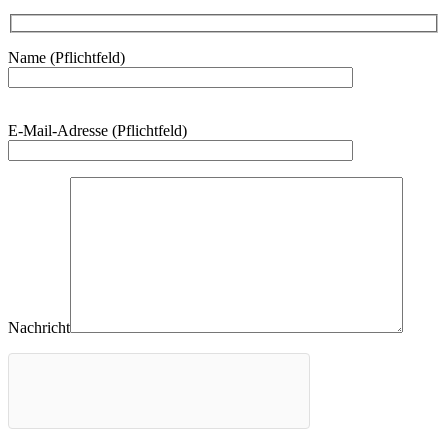
Name (Pflichtfeld)
Bitte
E-Mail-Adresse (Pflichtfeld)
lasse
dieses
Feld
leer.
Nachricht