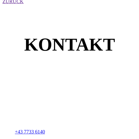
ZURÜCK
KONTAKT
Unsere Adresse
Rudolf Kreupl GmbH
Marktplatz 20
A-4720 Neumarkt im Hausruckkreis
+43 7733 6140