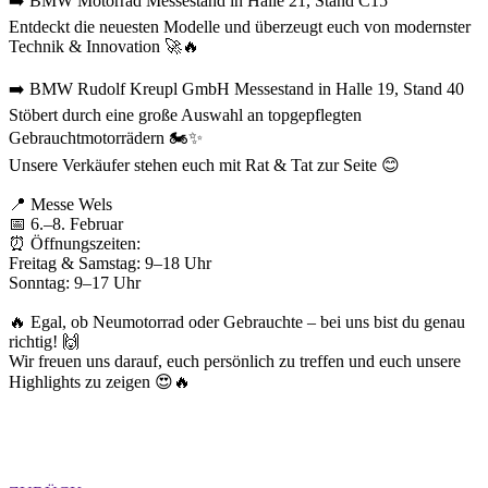
➡️ BMW Motorrad Messestand in Halle 21, Stand C15
Entdeckt die neuesten Modelle und überzeugt euch von modernster
Technik & Innovation 🚀🔥
➡️ BMW Rudolf Kreupl GmbH Messestand in Halle 19, Stand 40
Stöbert durch eine große Auswahl an topgepflegten
Gebrauchtmotorrädern 🏍️✨
Unsere Verkäufer stehen euch mit Rat & Tat zur Seite 😊
📍 Messe Wels
📅 6.–8. Februar
⏰ Öffnungszeiten:
Freitag & Samstag: 9–18 Uhr
Sonntag: 9–17 Uhr
🔥 Egal, ob Neumotorrad oder Gebrauchte – bei uns bist du genau
richtig! 🙌
Wir freuen uns darauf, euch persönlich zu treffen und euch unsere
Highlights zu zeigen 😍🔥