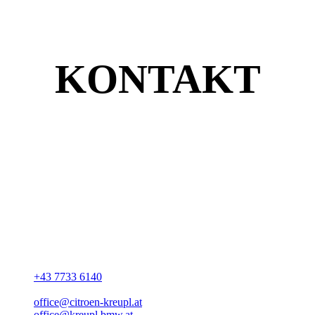
KONTAKT
Unsere Adresse
Rudolf Kreupl GmbH
Marktplatz 20
A-4720 Neumarkt im Hausruckkreis
+43 7733 6140
office@citroen-kreupl.at
office@kreupl.bmw.at