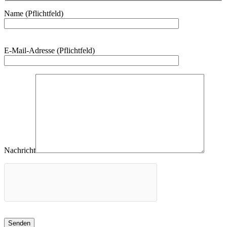
Name (Pflichtfeld)
Bitte
E-Mail-Adresse (Pflichtfeld)
lasse
dieses
Feld
leer.
Nachricht